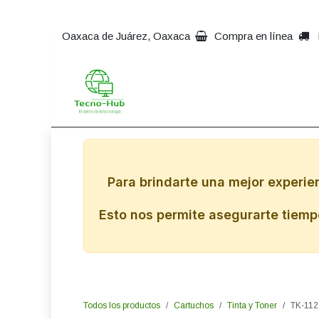
Ir al contenido
Oaxaca de Juárez, Oaxaca
Compra en línea
Inicio
Impresoras
Comp
Para brindarte una mejor experie
Esto nos permite asegurarte tiempo
Todos los productos
Cartuchos
Tinta y Toner
TK-112