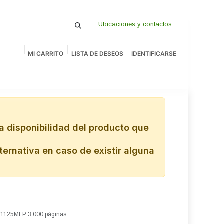
Ubicaciones y contactos
MI CARRITO
LISTA DE DESEOS
IDENTIFICARSE
macenamiento
Vigilancia
P Venta
Accesorios
Remates
a disponibilidad del producto que
ternativa en caso de existir alguna
1125MFP 3,000 páginas