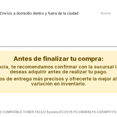
Envíos a domicilio dentro y fuera de la ciudad
utadoras
Ensambles
Cartuchos
Energia
Redes
Al
Antes de finalizar tu compra:
ncia, te recomendamos confirmar con la sucursal l
deseas adquirir antes de realizar tu pago.
s de entrega más precisos y ofrecerte la mejor al
variación en inventario.
2 COMPATIBLE TONER TK1122 Kyocera ECOSYS FS-1060DN/ FS-1025MFP/ FS-