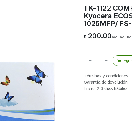
TK-1122 COM
Kyocera ECO
1025MFP/ FS-
200.00
$
Iva inclui
Agreg
Términos y condiciones
Garantía de devolución
Envío: 2-3 días hábiles