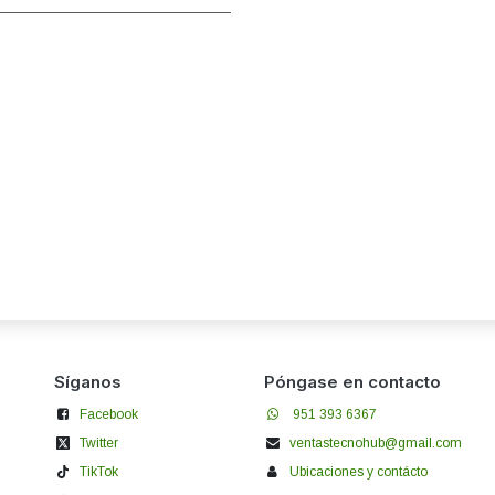
Síganos
Póngase en contacto
Facebook
951 393 6367
Twitter
ventastecnohub@gmail.com
TikTok
Ubicaciones y contácto