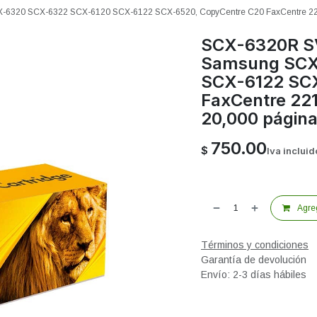
20 SCX-6322 SCX-6120 SCX-6122 SCX-6520, CopyCentre C20 FaxCentre 2218
SCX-6320R S
Samsung SCX
SCX-6122 SCX
FaxCentre 22
20,000 págin
750.00
$
Iva incluid
Agreg
Términos y condiciones
Garantía de devolución
Envío: 2-3 días hábiles