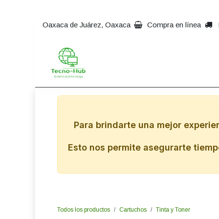
Ir al contenido
Oaxaca de Juárez, Oaxaca
Compra en línea
Inicio
Impresoras
Comp
Para brindarte una mejor experie
Esto nos permite asegurarte tiempo
Todos los productos
Cartuchos
Tinta y Toner