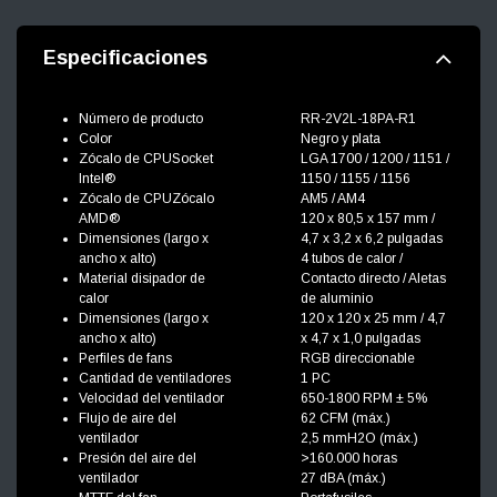
Especificaciones
Número de producto
RR-2V2L-18PA-R1
Color
Negro y plata
Zócalo de CPUSocket
LGA 1700 / 1200 / 1151 /
Intel®
1150 / 1155 / 1156
Zócalo de CPUZócalo
AM5 / AM4
AMD®
120 x 80,5 x 157 mm /
Dimensiones (largo x
4,7 x 3,2 x 6,2 pulgadas
ancho x alto)
4 tubos de calor /
Material disipador de
Contacto directo / Aletas
calor
de aluminio
Dimensiones (largo x
120 x 120 x 25 mm / 4,7
ancho x alto)
x 4,7 x 1,0 pulgadas
Perfiles de fans
RGB direccionable
Cantidad de ventiladores
1 PC
Velocidad del ventilador
650-1800 RPM ± 5%
Flujo de aire del
62 CFM (máx.)
ventilador
2,5 mmH2O (máx.)
Presión del aire del
>160.000 horas
ventilador
27 dBA (máx.)