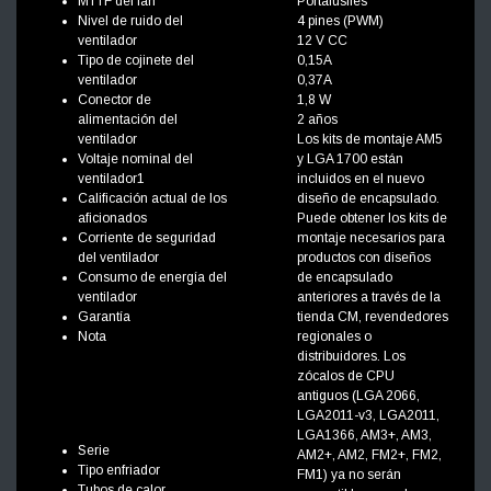
MTTF del fan
Portafusiles
Nivel de ruido del
4 pines (PWM)
ventilador
12 V CC
Tipo de cojinete del
0,15A
ventilador
0,37A
Conector de
1,8 W
alimentación del
2 años
ventilador
Los kits de montaje AM5
Voltaje nominal del
y LGA 1700 están
ventilador1
incluidos en el nuevo
Calificación actual de los
diseño de encapsulado.
aficionados
Puede obtener los kits de
Corriente de seguridad
montaje necesarios para
del ventilador
productos con diseños
Consumo de energía del
de encapsulado
ventilador
anteriores a través de la
Garantía
tienda CM, revendedores
Nota
regionales o
distribuidores. Los
zócalos de CPU
antiguos (LGA 2066,
LGA2011-v3, LGA2011,
LGA1366, AM3+, AM3,
Serie
AM2+, AM2, FM2+, FM2,
Tipo enfriador
FM1) ya no serán
Tubos de calor