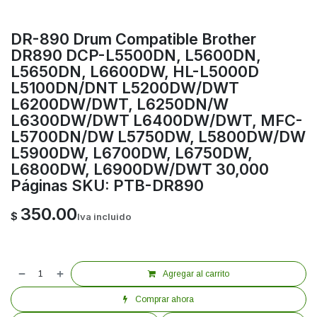
DR-890 Drum Compatible Brother
DR890 DCP-L5500DN, L5600DN,
L5650DN, L6600DW, HL-L5000D
L5100DN/DNT L5200DW/DWT
L6200DW/DWT, L6250DN/W
L6300DW/DWT L6400DW/DWT, MFC-
L5700DN/DW L5750DW, L5800DW/DW
L5900DW, L6700DW, L6750DW,
L6800DW, L6900DW/DWT 30,000
Páginas SKU: PTB-DR890
350.00
$
Iva incluido
Agregar al carrito
Comprar ahora