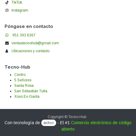
TikTok
Instagram
Póngase en contacto
951 393 6367
ventastecnohub@gmail.com
Ubicaciones y contácto
Tecno-Hub
Centro
5 Señores
Santa Rosa
San Sebastián Tutla
Xoxo Ex-Garita
Copyright © Tecno-Hub
Con tecnología de
- El #1
Comercio electrónico de código
abierto