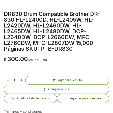
DR830 Drum Compatible Brother DR-
830 HL-L2400D, HL-L2405W, HL-
L2420DW, HL-L2460DW, HL-
L2465DW, HL-L2480DW, DCP-
L2640DW, DCP-L2660DW, MFC-
L2760DW, MFC-L2807DW 15,000
Páginas SKU: PTB-DR830
300.00
$
Iva incluido
Agregar al carrito
Comprar ahora
Añadir a lista de deseos
Agregar para comparar
Términos y condiciones