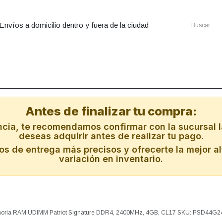
Envíos a domicilio dentro y fuera de la ciudad
utadoras
Ensambles
Cartuchos
Energia
Redes
Al
Antes de finalizar tu compra:
ncia, te recomendamos confirmar con la sucursal l
deseas adquirir antes de realizar tu pago.
s de entrega más precisos y ofrecerte la mejor al
variación en inventario.
ria RAM UDIMM Patriot Signature DDR4, 2400MHz, 4GB, CL17 SKU: PSD44G2