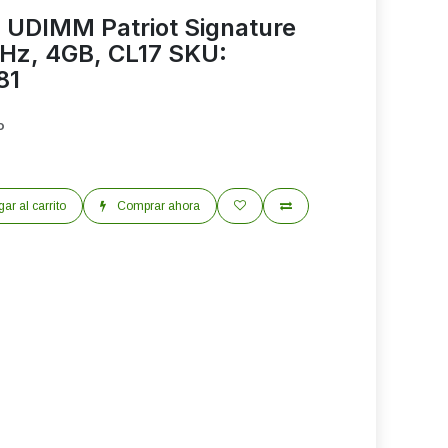
UDIMM Patriot Signature
z, 4GB, CL17 SKU:
81
o
ar al carrito
Comprar ahora