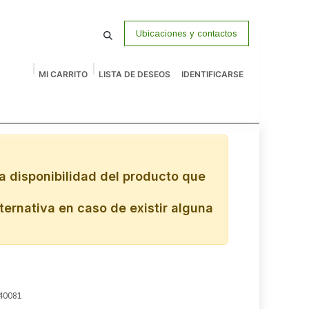
Ubicaciones y contactos
MI CARRITO
LISTA DE DESEOS
IDENTIFICARSE
macenamiento
Vigilancia
P Venta
Accesorios
Remates
a disponibilidad del producto que
ternativa en caso de existir alguna
40081