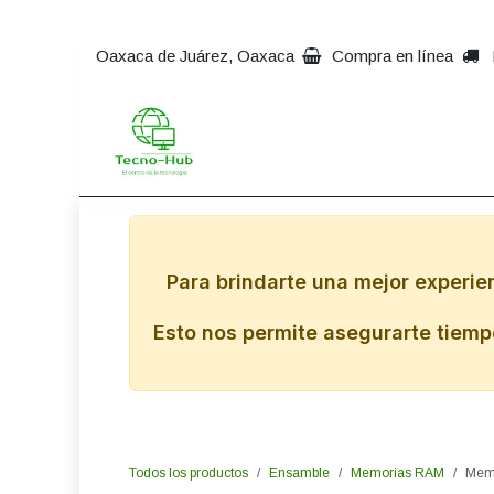
Ir al contenido
Oaxaca de Juárez, Oaxaca
Compra en línea
Inicio
Impresoras
Comp
Para brindarte una mejor experie
Esto nos permite asegurarte tiempo
Todos los productos
Ensamble
Memorias RAM
Memo