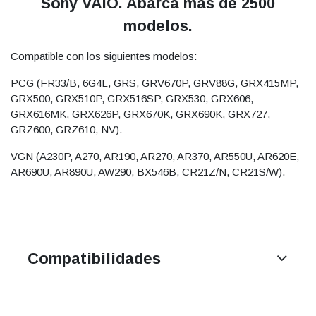
Sony VAIO. Abarca más de 2500
modelos.
Compatible con los siguientes modelos:
PCG (FR33/B, 6G4L, GRS, GRV670P, GRV88G, GRX415MP,
GRX500, GRX510P, GRX516SP, GRX530, GRX606,
GRX616MK, GRX626P, GRX670K, GRX690K, GRX727,
GRZ600, GRZ610, NV).
VGN (A230P, A270, AR190, AR270, AR370, AR550U, AR620E,
AR690U, AR890U, AW290, BX546B, CR21Z/N, CR21S/W).
Compatibilidades