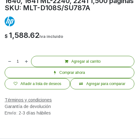
1640, 1641 ML-2240, 2241 1,500 páginas
SKU: MLT-D108S/SU787A
1,588.62
$
Iva incluido
Agregar al carrito
Comprar ahora
Añadir a lista de deseos
Agregar para comparar
Términos y condiciones
Garantía de devolución
Envío: 2-3 días hábiles