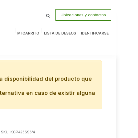
Ubicaciones y contactos
MI CARRITO
LISTA DE DESEOS
IDENTIFICARSE
macenamiento
Vigilancia
P Venta
Accesorios
Remates
a disponibilidad del producto que
ternativa en caso de existir alguna
M SKU: KCP426SS6/4