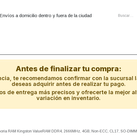
Envíos a domicilio dentro y fuera de la ciudad
utadoras
Ensambles
Cartuchos
Energia
Redes
Al
Antes de finalizar tu compra:
ncia, te recomendamos confirmar con la sucursal l
deseas adquirir antes de realizar tu pago.
s de entrega más precisos y ofrecerte la mejor al
variación en inventario.
oria RAM Kingston ValueRAM DDR4, 2666MHz, 4GB, Non-ECC, CL17, SO-DIM