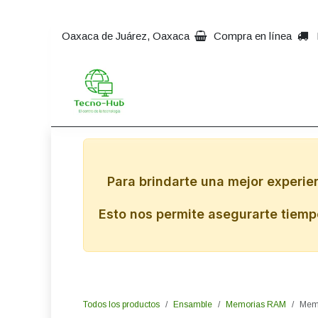
Ir al contenido
Oaxaca de Juárez, Oaxaca
Compra en línea
Inicio
Impresoras
Comp
Para brindarte una mejor experie
Esto nos permite asegurarte tiempo
Todos los productos
Ensamble
Memorias RAM
Mem