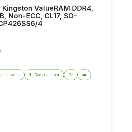
 Kingston ValueRAM DDR4,
, Non-ECC, CL17, SO-
CP426SS6/4
o
ar al carrito
Comprar ahora