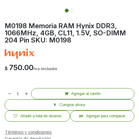
M0198 Memoria RAM Hynix DDR3,
1066MHz, 4GB, CL11, 1.5V, SO-DIMM
204 Pin SKU: M0198
750.00
$
Iva incluido
Agregar al carrito
Comprar ahora
Añadir a lista de deseos
Agregar para comparar
Términos y condiciones
Garantía de devolución