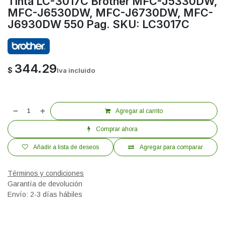
Tinta LC-3017C Brother MFC-J5330DW,
MFC-J6530DW, MFC-J6730DW, MFC-
J6930DW 550 Pag. SKU: LC3017C
344.29
$
Iva incluido
Agregar al carrito
Comprar ahora
Añadir a lista de deseos
Agregar para comparar
Términos y condiciones
Garantía de devolución
Envío: 2-3 días hábiles