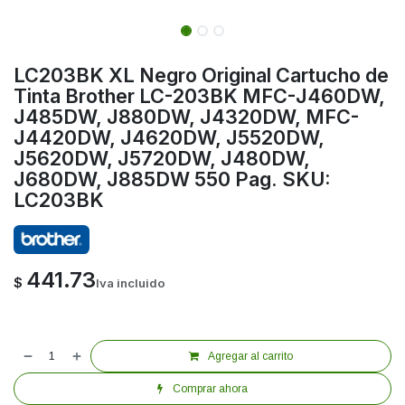
LC203BK XL Negro Original Cartucho de
Tinta Brother LC-203BK MFC-J460DW,
J485DW, J880DW, J4320DW, MFC-
J4420DW, J4620DW, J5520DW,
J5620DW, J5720DW, J480DW,
J680DW, J885DW 550 Pag. SKU:
LC203BK
441.73
$
Iva incluido
Agregar al carrito
Comprar ahora