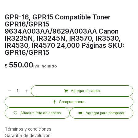
GPR-16, GPR15 Compatible Toner
GPR16/GPR15
9634A003AA/9629A003AA Canon
IR3235N, IR3245N, IR3570, IR3530,
IR4530, IR4570 24,000 Páginas SKU:
GPR16/GPR15
550.00
$
Iva incluido
Agregar al carrito
Comprar ahora
Añadir a lista de deseos
Agregar para comparar
Términos y condiciones
Garantía de devolución