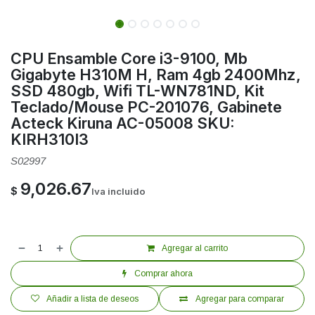
CPU Ensamble Core i3-9100, Mb
Gigabyte H310M H, Ram 4gb 2400Mhz,
SSD 480gb, Wifi TL-WN781ND, Kit
Teclado/Mouse PC-201076, Gabinete
Acteck Kiruna AC-05008 SKU:
KIRH310I3
S02997
9,026.67
$
Iva incluido
Agregar al carrito
Comprar ahora
Añadir a lista de deseos
Agregar para comparar