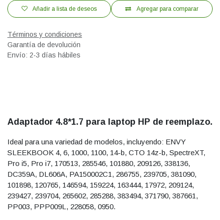
Añadir a lista de deseos
Agregar para comparar
Términos y condiciones
Garantía de devolución
Envío: 2-3 días hábiles
Adaptador 4.8*1.7 para laptop HP de reemplazo.
Ideal para una variedad de modelos, incluyendo: ENVY
SLEEKBOOK 4, 6, 1000, 1100, 14-b, CTO 14z-b, SpectreXT,
Pro i5, Pro i7, 170513, 285546, 101880, 209126, 338136,
DC359A, DL606A, PA150002C1, 286755, 239705, 381090,
101898, 120765, 146594, 159224, 163444, 17972, 209124,
239427, 239704, 265602, 285288, 383494, 371790, 387661,
PP003, PPP009L, 228058, 0950.