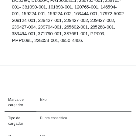
DC359A, DL606A, PA150002C1, 286755-001, 239705-
001- 381090-001, 101898-001, 120765-001, 146594-
001, 159224-001, 159224-002, 163444-001, 17972-5002
209124-001, 239427-001, 239427-002, 239427-003,
239427-004, 239704-001, 265602-001, 285288-001,
383494-001, 371790-001, 387661-001, PP003,
PPP009L, 228058-001, 0950-4466.
Marca de
Eko
cargador
Tipo de
Punta especifica
cargador