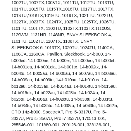
1002TU, 1007TX,1008TX, 1011TU, 1012TU, 1013TU,
1014TU, 1015TU, 1015TX,1016TU, 1017TU, 1017TX,
1018TU,1018TX,1019TU, 1019TX, 1021TU, 1022TU,
1022TX, 1023TX, 1024TX, 1025TU, 1025TX, 1026TU,
1101TU, 1101TX, 1102TU, 1102TX,1103TX,1110US,
1129WM, 1131NR, 1146NR, ENVY SLEEKBOOK 4,
1101TU, 1102TU, 1107TX, 1108TX, ENVY
SLEEKBOOK 6, 1013TX, 1020TU, 1024TU, 1140CA,
1168CA, 1180CA, Pavilion, Sleekbook, 14-b000, 14-
b000ed, 14-b000ee, 14-b000ei, 14-b000eo, 14-b000et,
14-b001ea, 14-b001eia, 14-b001tx, 14-b002tx, 14-
b004tu, 14-b005au, 14-b006au, 14-b007au, 14-b008au,
14-b009au, 14-b009tu, 14-b010au, 14-b010us, 14-
b012au, 14-b013au, 14-b014au, 14-b014tu, 14-b015au,
14-b015dx, 14-b022au, 14-b023tx, 14-b024tu, 14-
b025tu, 14-b028au, 14-b028tu, 14-b030tu, 14-b031tu,
14-b034tu, 14-b035tu, 14-b038tu, 14-b043tu, 14-b062la,
CTO 14z-b000, SpectreXT, Pro i5-3317U, Pro i5-
3337U, Pro i5-3567U, Pro i7-3537U, 170513-001,
285546-001, 101880-001, 209126-001, 338136-001,