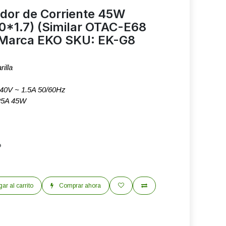
dor de Corriente 45W
0*1.7) (Similar OTAC-E68
 Marca EKO SKU: EK-G8
illa
-240V ~ 1.5A 50/60Hz
.25A 45W
o
ar al carrito
Comprar ahora