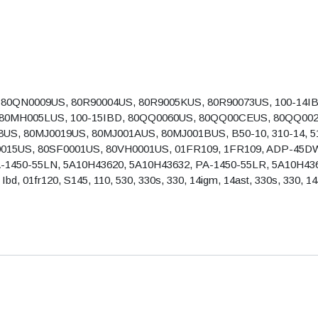
00s, 80QN0009US, 80R90004US, 80R9005KUS, 80R90073US, 100-1
80MH005LUS, 100-15IBD, 80QQ0060US, 80QQ00CEUS, 80QQ002
S, 80MJ0019US, 80MJ001AUS, 80MJ001BUS, B50-10, 310-14, 510, 
80S60015US, 80SF0001US, 80VH0001US, 01FR109, 1FR109, ADP-45
1450-55LN, 5A10H43620, 5A10H43632, PA-1450-55LR, 5A10H436
d, 01fr120, S145, 110, 530, 330s, 330, 14igm, 14ast, 330s, 330, 14a