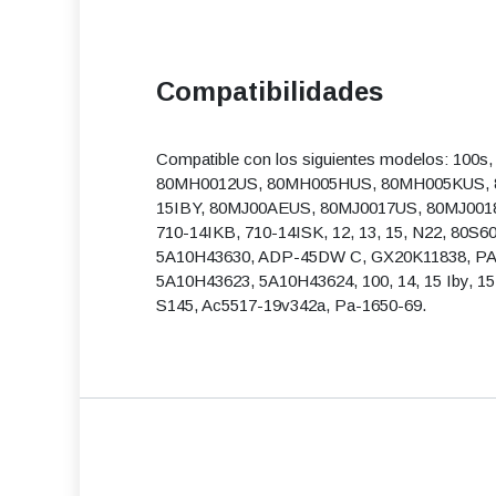
Compatibilidades
Compatible con los siguientes modelos: 1
80MH0012US, 80MH005HUS, 80MH005KUS, 
15IBY, 80MJ00AEUS, 80MJ0017US, 80MJ0018U
710-14IKB, 710-14ISK, 12, 13, 15, N22, 
5A10H43630, ADP-45DW C, GX20K11838, PA-
5A10H43623, 5A10H43624, 100, 14, 15 Iby, 15 Ib
S145, Ac5517-19v342a, Pa-1650-69.