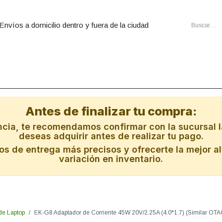
Envíos a domicilio dentro y fuera de la ciudad
utadoras
Ensambles
Cartuchos
Energia
Redes
Al
Antes de finalizar tu compra:
ncia, te recomendamos confirmar con la sucursal l
deseas adquirir antes de realizar tu pago.
s de entrega más precisos y ofrecerte la mejor al
variación en inventario.
de Laptop
EK-G8 Adaptador de Corriente 45W 20V/2.25A (4.0*1.7) (Similar O