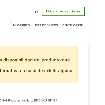
Ubicaciones y contactos
MI CARRITO
LISTA DE DESEOS
IDENTIFICARSE
macenamiento
Vigilancia
P Venta
Accesorios
Remates
a disponibilidad del producto que
ternativa en caso de existir alguna
TAC-E68 Rectangular) Marca EKO SKU: EK-G8