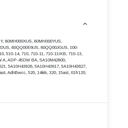
4IBY, 80MH000XUS, 80MH000YUS,
DUS, 80QQ00E6US, 80QQ00JGUS, 100-
510-14, 710, 710-11, 710-11IKB, 710-13,
DW A, ADP-45DW BA, SA10M42800,
21, 5A10H43626, 5A10H43617, 5A10H43627,
st, Adl45wcc, 520, 14ikb, 320, 15ast, 01fr120,