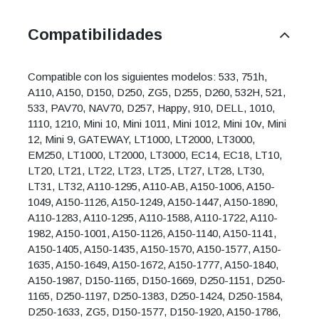
Compatibilidades
Compatible con los siguientes modelos: 533, 751h,
A110, A150, D150, D250, ZG5, D255, D260, 532H, 521,
533, PAV70, NAV70, D257, Happy, 910, DELL, 1010,
1110, 1210, Mini 10, Mini 1011, Mini 1012, Mini 10v, Mini
12, Mini 9, GATEWAY, LT1000, LT2000, LT3000,
EM250, LT1000, LT2000, LT3000, EC14, EC18, LT10,
LT20, LT21, LT22, LT23, LT25, LT27, LT28, LT30,
LT31, LT32, A110-1295, A110-AB, A150-1006, A150-
1049, A150-1126, A150-1249, A150-1447, A150-1890,
A110-1283, A110-1295, A110-1588, A110-1722, A110-
1982, A150-1001, A150-1126, A150-1140, A150-1141,
A150-1405, A150-1435, A150-1570, A150-1577, A150-
1635, A150-1649, A150-1672, A150-1777, A150-1840,
A150-1987, D150-1165, D150-1669, D250-1151, D250-
1165, D250-1197, D250-1383, D250-1424, D250-1584,
D250-1633, ZG5, D150-1577, D150-1920, A150-1786,