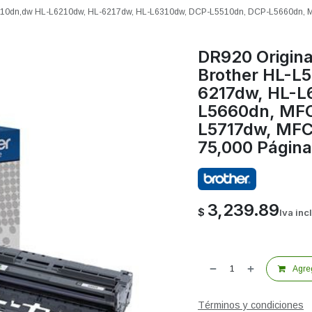
L5210dn,dw HL-L6210dw, HL-6217dw, HL-L6310dw, DCP-L5510dn, DCP-L5660dn,
DR920 Origin
Brother HL-L
6217dw, HL-L
L5660dn, MF
L5717dw, MF
75,000 Págin
3,239.89
$
Iva inc
Agreg
Términos y condiciones