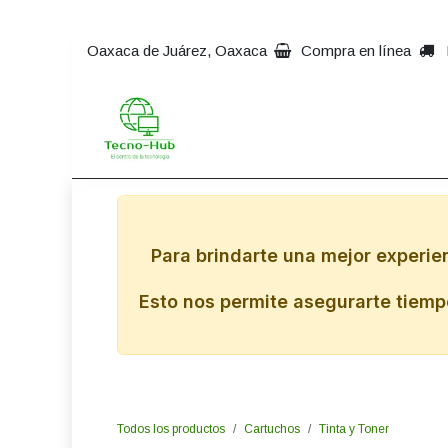
Ir al contenido
Oaxaca de Juárez, Oaxaca
Compra en línea
Inicio
Impresoras
Comp
Para brindarte una mejor experie
Esto nos permite asegurarte tiempo
Todos los productos
Cartuchos
Tinta y Toner