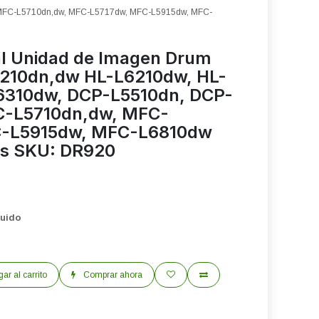
 MFC-L5710dn,dw, MFC-L5717dw, MFC-L5915dw, MFC-
al Unidad de Imagen Drum
5210dn,dw HL-L6210dw, HL-
6310dw, DCP-L5510dn, DCP-
C-L5710dn,dw, MFC-
C-L5915dw, MFC-L6810dw
as SKU: DR920
luido
ar al carrito
Comprar ahora