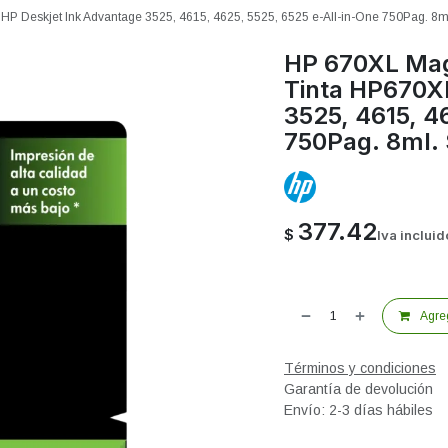
HP Deskjet Ink Advantage 3525, 4615, 4625, 5525, 6525 e-All-in-One 750Pag. 8
HP 670XL Mag
Tinta HP670X
3525, 4615, 4
750Pag. 8ml.
377.42
$
Iva incluid
Agreg
Términos y condiciones
Garantía de devolución
Envío: 2-3 días hábiles