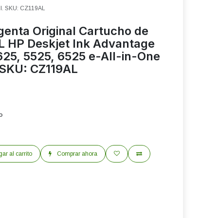
ml. SKU: CZ119AL
enta Original Cartucho de
L HP Deskjet Ink Advantage
625, 5525, 6525 e-All-in-One
 SKU: CZ119AL
o
ar al carrito
Comprar ahora