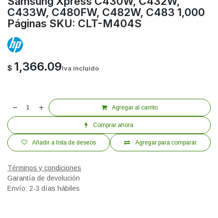
Samsung Xpress C430W, C432W,
C433W, C480FW, C482W, C483 1,000
Páginas SKU: CLT-M404S
1,366.09
$
Iva incluido
Agregar al carrito
Comprar ahora
Añadir a lista de deseos
Agregar para comparar
Términos y condiciones
Garantía de devolución
Envío: 2-3 días hábiles