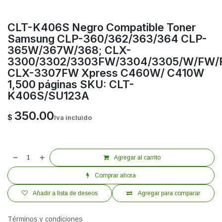
CLT-K406S Negro Compatible Toner
Samsung CLP-360/362/363/364 CLP-
365W/367W/368; CLX-
3300/3302/3303FW/3304/3305/W/FW/
CLX-3307FW Xpress C460W/ C410W
1,500 páginas SKU: CLT-
K406S/SU123A
350.00
$
Iva incluido
Agregar al carrito
Comprar ahora
Añadir a lista de deseos
Agregar para comparar
Términos y condiciones