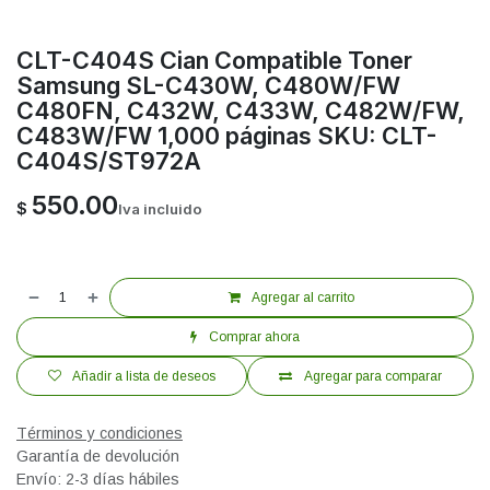
CLT-C404S Cian Compatible Toner
Samsung SL-C430W, C480W/FW
C480FN, C432W, C433W, C482W/FW,
C483W/FW 1,000 páginas SKU: CLT-
C404S/ST972A
550.00
$
Iva incluido
Agregar al carrito
Comprar ahora
Añadir a lista de deseos
Agregar para comparar
Términos y condiciones
Garantía de devolución
Envío: 2-3 días hábiles