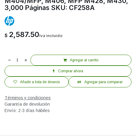
M404/MFP, M406, MFP M428, M430,
3,000 Páginas SKU: CF258A
2,587.50
$
Iva incluido
Agregar al carrito
Comprar ahora
Añadir a lista de deseos
Agregar para comparar
Términos y condiciones
Garantía de devolución
Envío: 2-3 días hábiles