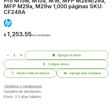
Pro M15w, M15a, M16, MFP M28w/28a,
MFP M29a, M29w 1,000 páginas SKU:
CF248A
1,253.55
$
Iva incluido
Agregar al carrito
Comprar ahora
Añadir a lista de deseos
Agregar para comparar
Términos y condiciones
Garantía de devolución
Envío: 2-3 días hábiles