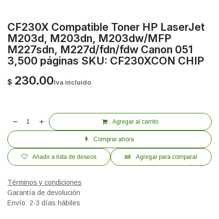
CF230X Compatible Toner HP LaserJet
M203d, M203dn, M203dw/MFP
M227sdn, M227d/fdn/fdw Canon 051
3,500 páginas SKU: CF230XCON CHIP
230.00
$
Iva incluido
Agregar al carrito
Comprar ahora
Añadir a lista de deseos
Agregar para comparar
Términos y condiciones
Garantía de devolución
Envío: 2-3 días hábiles