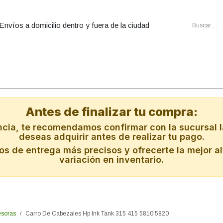
Envíos a domicilio dentro y fuera de la ciudad
utadoras
Ensambles
Cartuchos
Energia
Redes
Al
Antes de finalizar tu compra:
ncia, te recomendamos confirmar con la sucursal l
deseas adquirir antes de realizar tu pago.
s de entrega más precisos y ofrecerte la mejor al
variación en inventario.
esoras
Carro De Cabezales Hp Ink Tank 315 415 5810 5820