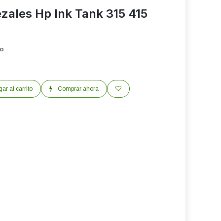
zales Hp Ink Tank 315 415
do
ar al carrito
Comprar ahora