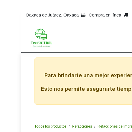
Ir al contenido
Oaxaca de Juárez, Oaxaca
Compra en línea
Inicio
Impresoras
Comp
Para brindarte una mejor experie
Esto nos permite asegurarte tiempo
Todos los productos
Refacciones
Refacciones de Impr