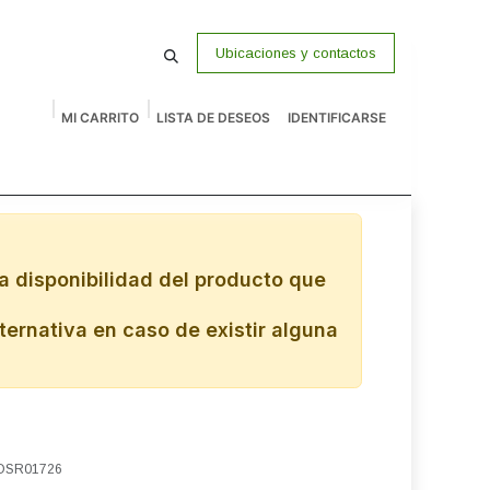
Ubicaciones y contactos
MI CARRITO
LISTA DE DESEOS
IDENTIFICARSE
macenamiento
Vigilancia
P Venta
Accesorios
Remates
a disponibilidad del producto que
ternativa en caso de existir alguna
 LOSR01726