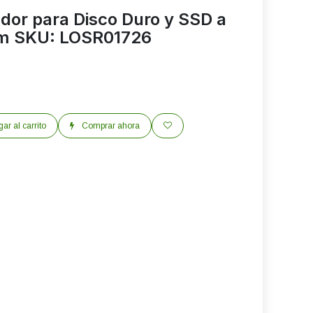
or para Disco Duro y SSD a
m SKU: LOSR01726
ar al carrito
Comprar ahora