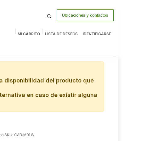
Ubicaciones y contactos
MI CARRITO
LISTA DE DESEOS
IDENTIFICARSE
macenamiento
Vigilancia
P Venta
Accesorios
Remates
a disponibilidad del producto que
ternativa en caso de existir alguna
anco SKU: CAB-M01W