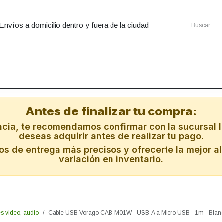
Envíos a domicilio dentro y fuera de la ciudad
utadoras
Ensambles
Cartuchos
Energia
Redes
Al
Antes de finalizar tu compra:
ncia, te recomendamos confirmar con la sucursal l
deseas adquirir antes de realizar tu pago.
s de entrega más precisos y ofrecerte la mejor al
variación en inventario.
s video, audio
Cable USB Vorago CAB-M01W - USB-A a Micro USB - 1m - Bl