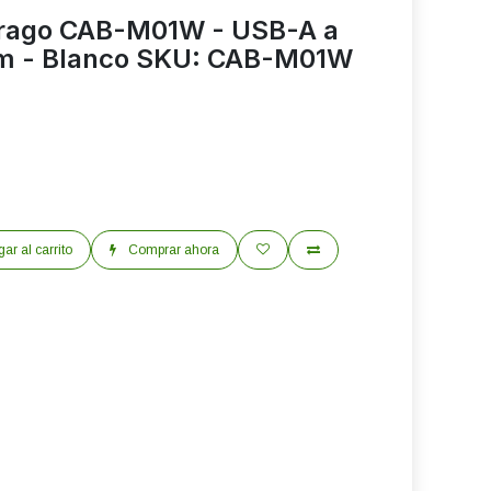
rago CAB-M01W - USB-A a
1m - Blanco SKU: CAB-M01W
ar al carrito
Comprar ahora