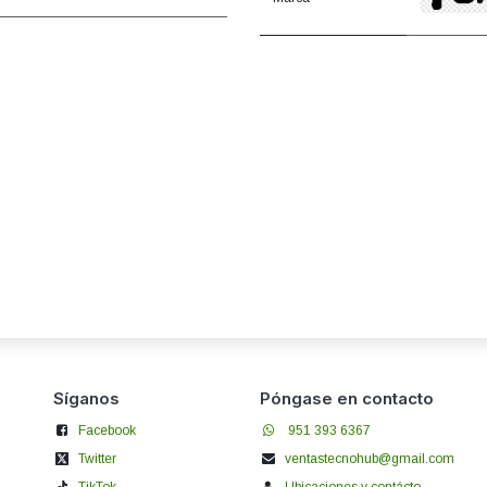
Síganos
Póngase en contacto
Facebook
951 393 6367
Twitter
ventastecnohub@gmail.com