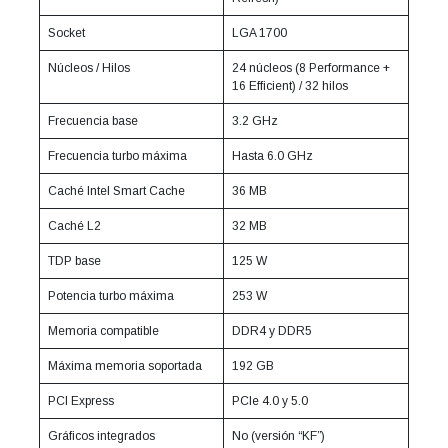
Socket
LGA 1700
Núcleos / Hilos
24 núcleos (8 Performance +
16 Efficient) / 32 hilos
Frecuencia base
3.2 GHz
Frecuencia turbo máxima
Hasta 6.0 GHz
Caché Intel Smart Cache
36 MB
Caché L2
32 MB
TDP base
125 W
Potencia turbo máxima
253 W
Memoria compatible
DDR4 y DDR5
Máxima memoria soportada
192 GB
PCI Express
PCIe 4.0 y 5.0
Gráficos integrados
No (versión “KF”)