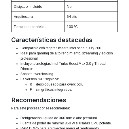
Disipador incluido
No
Arquitectura
64 bits
Temperatura máxima
100 °C
Características destacadas
Compatible con tarjetas madre Intel serie 600 y 700.
Ideal para gaming de alto rendimiento, streaming y edición
profesional.
Incluye tecnologías Intel Turbo Boost Max 3.0 y Thread
Director.
Soporta overclocking.
La versión “KF” significa:
K
= desbloqueado para overclock.
F
= sin gráficos integrados.
Recomendaciones
Para este procesador se recomienda:
Refrigeración líquida de 360 mm o aire premium.
Fuente de poder de mínimo 850 W si usarás GPU potente.
RAM DDR5 para aprovechar mejor el rendimiento.