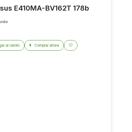
 Asus E410MA-BV162T 178b
luido
ar al carrito
Comprar ahora