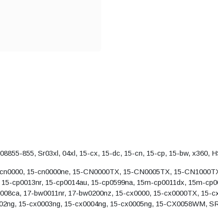
 L08855-855, Sr03xl, 04xl, 15-cx, 15-dc, 15-cn, 15-cp, 15-bw, x36
 15-cn0000, 15-cn0000ne, 15-CN0000TX, 15-CN0005TX, 15-CN1000T
, 15-cp0013nr, 15-cp0014au, 15-cp0599na, 15m-cp0011dx, 15m-cp
0008ca, 17-bw0011nr, 17-bw0200nz, 15-cx0000, 15-cx0000TX, 15-
002ng, 15-cx0003ng, 15-cx0004ng, 15-cx0005ng, 15-CX0058WM, 