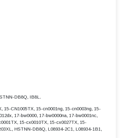
0, HSTNN-DB8Q, IB8L.
X, 15-CN1005TX, 15-cn0001ng, 15-cn0003ng, 15-
0012dx, 17-bw0000, 17-bw0000na, 17-bw0001nc,
cx0001TX, 15-cx0010TX, 15-cx0027TX, 15-
SR03XL, HSTNN-DB8Q, L08934-2C1, L08934-1B1,