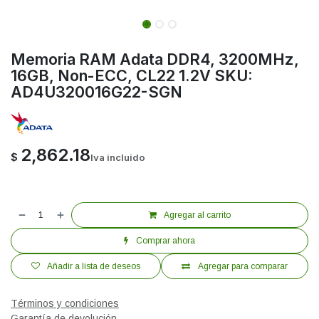
Memoria RAM Adata DDR4, 3200MHz,
16GB, Non-ECC, CL22 1.2V SKU:
AD4U320016G22-SGN
2,862.18
$
Iva incluido
Agregar al carrito
Comprar ahora
Añadir a lista de deseos
Agregar para comparar
Términos y condiciones
Garantía de devolución