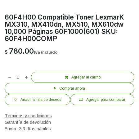
60F4H00 Compatible Toner LexmarK
MX310, MX410dn, MX510, MX610dw
10,000 Páginas 60F1000(601) SKU:
60F4H00COMP
780.00
$
Iva incluido
Agregar al carrito
Comprar ahora
Añadir a lista de deseos
Agregar para comparar
Términos y condiciones
Garantía de devolución
Envío: 2-3 días hábiles