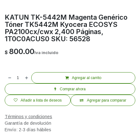
KATUN TK-5442M Magenta Genérico
Tóner TK5442M Kyocera ECOSYS
PA2100cx/cwx 2,400 Páginas,
1T0C0ACUS0 SKU: 56528
800.00
$
Iva incluido
Agregar al carrito
Comprar ahora
Añadir a lista de deseos
Agregar para comparar
Términos y condiciones
Garantía de devolución
Envío: 2-3 días hábiles