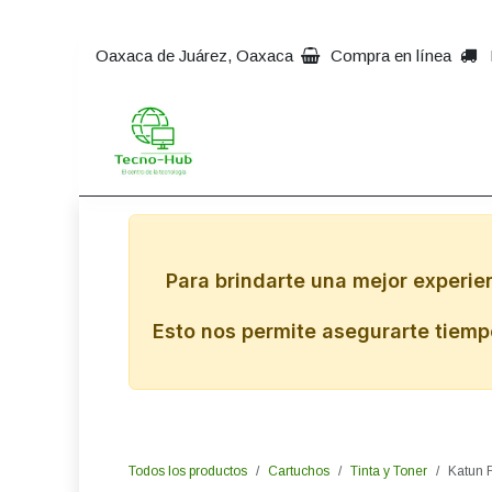
Ir al contenido
Oaxaca de Juárez, Oaxaca
Compra en línea
Inicio
Impresoras
Comp
Para brindarte una mejor experie
Esto nos permite asegurarte tiempo
Todos los productos
Cartuchos
Tinta y Toner
Katun 