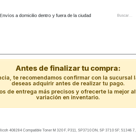
Envíos a domicilio dentro y fuera de la ciudad
utadoras
Ensambles
Cartuchos
Energia
Redes
Al
Antes de finalizar tu compra:
ncia, te recomendamos confirmar con la sucursal l
deseas adquirir antes de realizar tu pago.
s de entrega más precisos y ofrecerte la mejor al
variación en inventario.
Ricoh 408284 Compatible Toner M 320 F, P311, SP3710 DN, SP 3710 SF; 51346 7