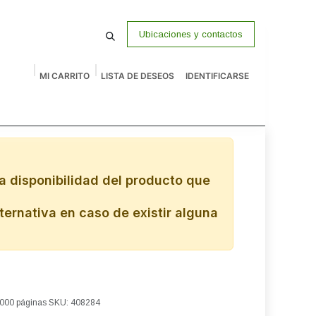
Ubicaciones y contactos
MI CARRITO
LISTA DE DESEOS
IDENTIFICARSE
macenamiento
Vigilancia
P Venta
Accesorios
Remates
a disponibilidad del producto que
ternativa en caso de existir alguna
,000 páginas SKU: 408284