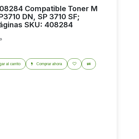
408284 Compatible Toner M
SP3710 DN, SP 3710 SF;
páginas SKU: 408284
do
ar al carrito
Comprar ahora