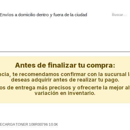
Envíos a domicilio dentro y fuera de la ciudad
utadoras
Ensambles
Cartuchos
Energia
Redes
Al
Antes de finalizar tu compra:
ncia, te recomendamos confirmar con la sucursal l
deseas adquirir antes de realizar tu pago.
s de entrega más precisos y ofrecerte la mejor al
variación en inventario.
RECARGA TONER 108R00796 10.0K