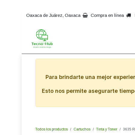
Ir al contenido
Oaxaca de Juárez, Oaxaca
Compra en línea
Inicio
Impresoras
Comp
Para brindarte una mejor experie
Esto nos permite asegurarte tiempo
Todos los productos
Cartuchos
Tinta y Toner
3635 