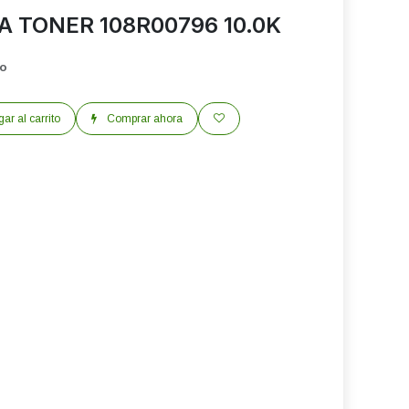
A TONER 108R00796 10.0K
do
ar al carrito
Comprar ahora