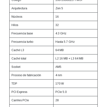
Código
100-100001277WOF
Arquitectura
Zen 5
Núcleos
16
Hilos
32
Frecuencia base
4.3 GHz
Frecuencia turbo
Hasta 5.7 GHz
Caché L3
64 MB
Caché total
L2 16 MB + L3 64 MB
Socket
AM5
Proceso de fabricación
4 nm
TDP
170 W
PCI Express
PCIe 5.0
Carriles PCIe
28