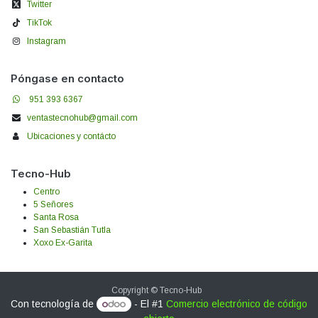
Twitter
TikTok
Instagram
Póngase en contacto
951 393 6367
ventastecnohub@gmail.com
Ubicaciones y contácto
Tecno-Hub
Centro
5 Señores
Santa Rosa
San Sebastián Tutla
Xoxo Ex-Garita
Copyright © Tecno-Hub
Con tecnología de
- El #1
Comercio electrónico de código