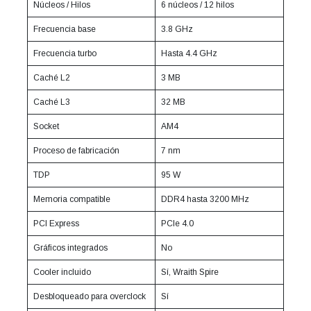
Núcleos / Hilos
6 núcleos / 12 hilos
Frecuencia base
3.8 GHz
Frecuencia turbo
Hasta 4.4 GHz
Caché L2
3 MB
Caché L3
32 MB
Socket
AM4
Proceso de fabricación
7 nm
TDP
95 W
Memoria compatible
DDR4 hasta 3200 MHz
PCI Express
PCIe 4.0
Gráficos integrados
No
Cooler incluido
Sí, Wraith Spire
Desbloqueado para overclock
Sí